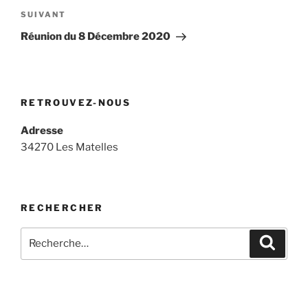
de
Article
SUIVANT
l’article
suivant
Réunion du 8 Décembre 2020
RETROUVEZ-NOUS
Adresse
34270 Les Matelles
RECHERCHER
Recherche
Recher
pour
: