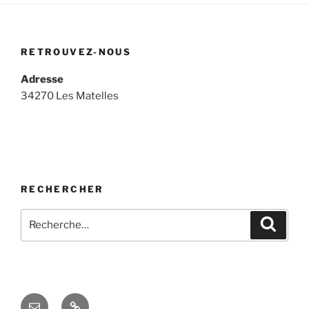
RETROUVEZ-NOUS
Adresse
34270 Les Matelles
RECHERCHER
Recherche
Recher
pour
:
E-
Espace