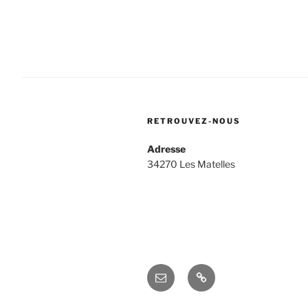
l’article
RETROUVEZ-NOUS
Adresse
34270 Les Matelles
E-
Espace
mail
adhérents