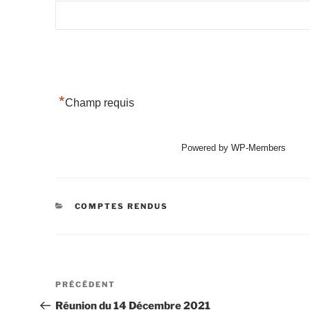
*
Champ requis
Powered by
WP-Members
CATÉGORIES
COMPTES RENDUS
Navigation
Article
PRÉCÉDENT
de
précédent
Réunion du 14 Décembre 2021