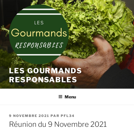
Aller
au
contenu
principal
LES GOURMANDS
RESPONSABLES
Menu
PUBLIÉ
9 NOVEMBRE 2021
PAR
PFL34
LE
Réunion du 9 Novembre 2021