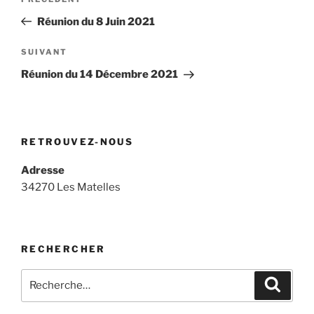
Article
de
précédent
Réunion du 8 Juin 2021
l’article
Article
SUIVANT
suivant
Réunion du 14 Décembre 2021
RETROUVEZ-NOUS
Adresse
34270 Les Matelles
RECHERCHER
Recherche
Recher
pour
: