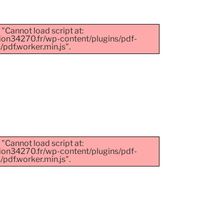
 "Cannot load script at:
ion34270.fr/wp-content/plugins/pdf-
pdf.worker.min.js".
 "Cannot load script at:
ion34270.fr/wp-content/plugins/pdf-
pdf.worker.min.js".