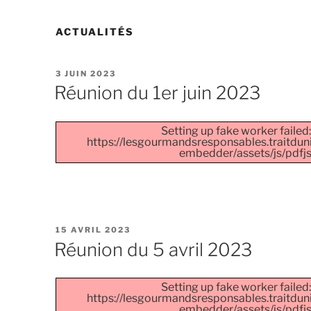
ACTUALITÉS
PUBLIÉ
3 JUIN 2023
LE
Réunion du 1er juin 2023
Setting up fake worker failed:
https://lesgourmandsresponsables.traitdun
embedder/assets/js/pdfjs/
PUBLIÉ
15 AVRIL 2023
LE
Réunion du 5 avril 2023
Setting up fake worker failed:
https://lesgourmandsresponsables.traitdun
embedder/assets/js/pdfjs/