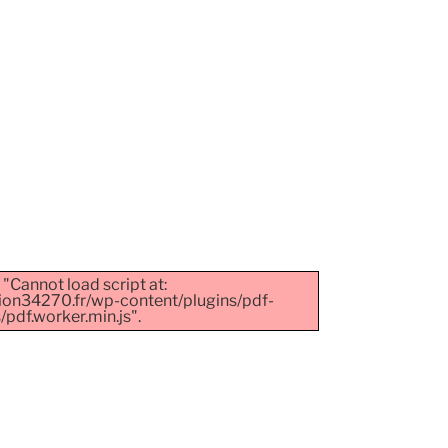
 "Cannot load script at:
ion34270.fr/wp-content/plugins/pdf-
pdf.worker.min.js".