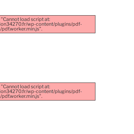
 "Cannot load script at:
ion34270.fr/wp-content/plugins/pdf-
pdf.worker.min.js".
 "Cannot load script at:
ion34270.fr/wp-content/plugins/pdf-
pdf.worker.min.js".