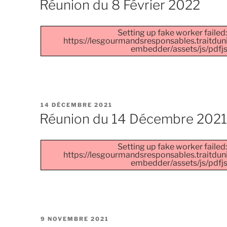
Réunion du 8 Février 2022
Setting up fake worker failed:
https://lesgourmandsresponsables.traitdun
embedder/assets/js/pdfjs/
PUBLIÉ
14 DÉCEMBRE 2021
LE
Réunion du 14 Décembre 2021
Setting up fake worker failed:
https://lesgourmandsresponsables.traitdun
embedder/assets/js/pdfjs/
PUBLIÉ
9 NOVEMBRE 2021
LE