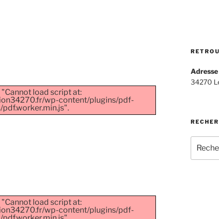
RETRO
Adresse
34270 Le
 "Cannot load script at:
ion34270.fr/wp-content/plugins/pdf-
pdf.worker.min.js".
RECHER
Recherc
pour
:
 "Cannot load script at:
ion34270.fr/wp-content/plugins/pdf-
pdf.worker.min.js".