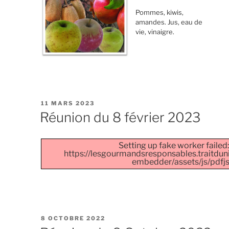
Pommes, kiwis,
amandes. Jus, eau de
vie, vinaigre.
PUBLIÉ
11 MARS 2023
LE
Réunion du 8 février 2023
Setting up fake worker failed:
https://lesgourmandsresponsables.traitdun
embedder/assets/js/pdfjs/
PUBLIÉ
8 OCTOBRE 2022
LE